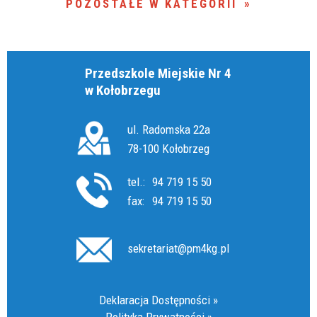
POZOSTAŁE W KATEGORII
Przedszkole Miejskie Nr 4
w Kołobrzegu
ul. Radomska 22a
78-100 Kołobrzeg
tel.:
94 719 15 50
fax:
94 719 15 50
sekretariat@pm4kg.pl
Deklaracja Dostępności