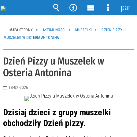
panel
Wyszukiwarka
Narzędzia
Menu
Menu
główne
szczegóło
MAPA STRONY
AKTUALNOŚCI
MUSZELKI
DZIEŃ PIZZY U
MUSZELEK W OSTERIA ANTONINA
Dzień Pizzy u Muszelek w
Osteria Antonina
18-02-2026
Dzisiaj dzieci z grupy muszelki
obchodziły Dzień pizzy.